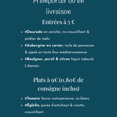
A emporter ou en
livraison
Entrées à 5 €
#
Daurade
en ceviché, riz croustillant &
pickles de radis
#
Aubergine en caviar
, tuile de parmesan
& speck en tarte fine méditerranéenne
#
Boulgour, persil & citron
façon taboulé
Libanais
Plats à 9€ (0,80€ de
consigne inclus)
#
Tomate
farcie vietnamienne, riz blanc
#
Églefin,
purée d’artichaut & risotto
croustillant