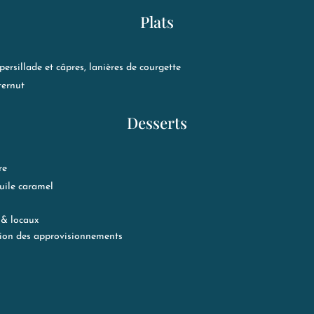
Plats
ersillade et câpres, lanières de courgette
ternut
Desserts
re
uile caramel
 & locaux
ction des approvisionnements