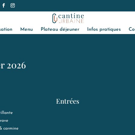
sation
Menu
Plateau déjeuner
Infos pratiques
Co
er 2026
Entrées
illante
erave
 & carmine