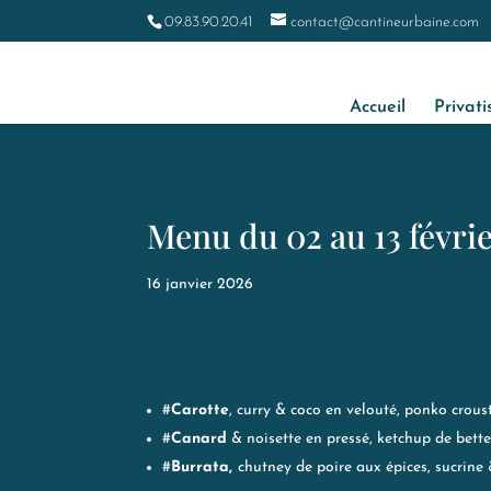
09.83.90.20.41
contact@cantineurbaine.com
Accueil
Privati
Menu du 02 au 13 févri
16 janvier 2026
#
Carotte
, curry & coco en velouté, ponko croust
#
Canard
& noisette en pressé, ketchup de bett
#
Burrata,
chutney de poire aux épices, sucrine