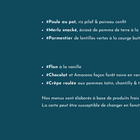
#
Poule au pot,
riz pilaf & poireau confit
#
Merlu snacké,
écrasé de pomme de terre à la p
#
Parmentier
de lentilles vertes à la courge but
#
Flan
à la vanille
#
Chocolat
et Amarena façon forêt noire en ver
#
Crêpe roulée
aux pommes tatin, chantilly & t
Nos menus sont élaborés à base de produits frais
La carte peut être susceptible de changer en fon