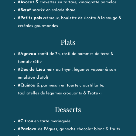
#
Avocat
& crevettes en tartare, vinaigrette pomelos​
#
Bœuf
snacké en salade thaïe
#
Petits pois
crémeux, boulette de ricotta à la sauge &
céréales gourmandes
Plats
#
Agneau
confit de 7h, rösti de pommes de terre &
tomate rôtie
#
Dos de Lieu noir
au thym
,
légumes vapeur & son
émulsion d’aïoli
#
Quinoa
& parmesan en tourte croustillante,
tagliatelles de légumes croquants & Tzatziki
Desserts
#
Citron
en tarte meringuée
#
Pavlova
de Pâques, ganache chocolat blanc & fruits