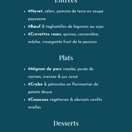
#
Navet
, céleri, pomme de terre en soupe
paysanne
#
Bœuf
& tagliatelles de légumes au soja
#
Crevettes roses
, quinoa, concombre,
mâche, vinaigrette fruit de la passion
Plats
#
Mignon de porc
snacké, purée de
racines, crosnes & jus corsé
#
Crabe
& pétoncles en Parmentier de
patate douce
#
Couscous
végétarien & abricots confits
miellés
Desserts