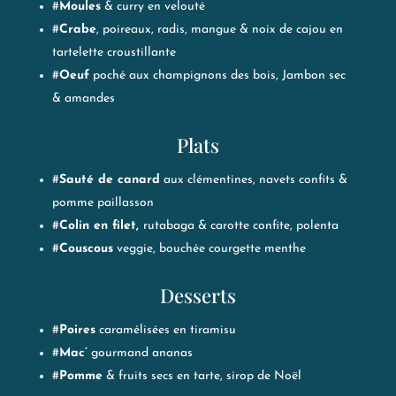
#
Moules
& curry en velouté
#
Crabe
, poireaux, radis, mangue & noix de cajou en
tartelette croustillante
#
Oeuf
poché aux champignons des bois, Jambon sec
& amandes
Plats
#
Sauté de canard
aux clémentines, navets confits &
pomme paillasson
#
Colin en filet,
rutabaga & carotte confite, polenta
#
Couscous
veggie, bouchée courgette menthe
Desserts
#
Poires
caramélisées en tiramisu
#
Mac’
gourmand ananas
#
Pomme
& fruits secs en tarte, sirop de Noël