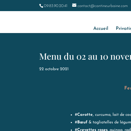
09.83.90.20.41
contact@cantineurbaine.com
Accueil
Privati
Menu du 02 au 10 nove
22 octobre 2021
Fe
#
Carotte,
curcuma, lait de co
#
Bœuf
& tagliatelles de légum
#
Crevettes roses
, quinoa, rad