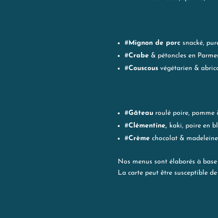
#
Mignon de porc
snacké, puré
#
Crabe
& pétoncles en Parmen
#
Couscous
végétarien & abrico
#
Gâteau
roulé poire, pomme 
#
Clémentine,
kaki, poire en b
#
Crème
chocolat & madeleine
Nos menus sont élaborés à base 
La carte peut être susceptible d