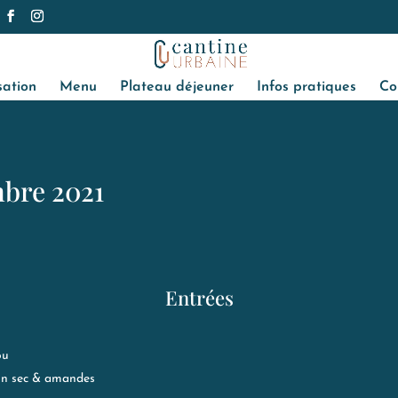
sation
Menu
Plateau déjeuner
Infos pratiques
Co
mbre 2021
Entrées
ou
on sec & amandes