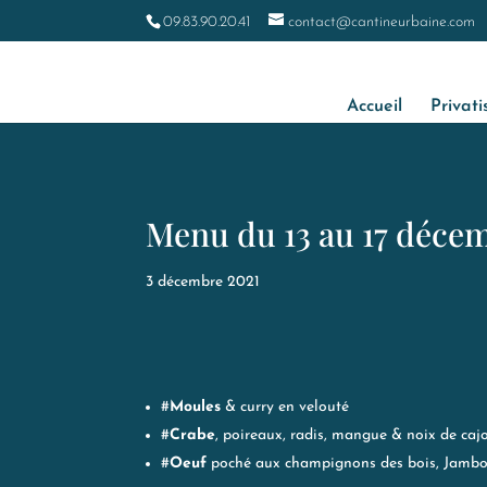
09.83.90.20.41
contact@cantineurbaine.com
Accueil
Privati
Menu du 13 au 17 déce
3 décembre 2021
#
Moules
& curry en velouté ​
#
Crabe
, poireaux, radis, mangue & noix de caj
#
Oeuf
poché aux champignons des bois, Jamb